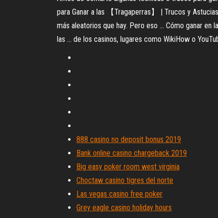
para Ganar a las 【Tragaperras】 | Trucos y Astucias
más aleatorios que hay. Pero eso ... Cómo ganar en 
las ... de los casinos, lugares como WikiHow o YouTu
888 casino no deposit bonus 2019
Bank online casino chargeback 2019
Big easy poker room west virginia
Choctaw casino tigres del norte
Las vegas casino free poker
Grey eagle casino holiday hours