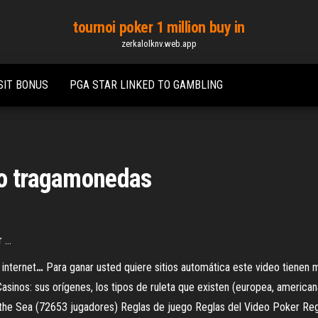
tournoi poker 1 million buy in
zerkalolknv.web.app
SIT BONUS
PGA STAR LINKED TO GAMBLING
no tragamonedas
...
 internet
…
Para ganar usted quiere sitios automática este video tienen m
sinos: sus orígenes, los tipos de ruleta que existen (europea, americana
he Sea (72653 jugadores) Reglas de juego Reglas del Video Poker Regl