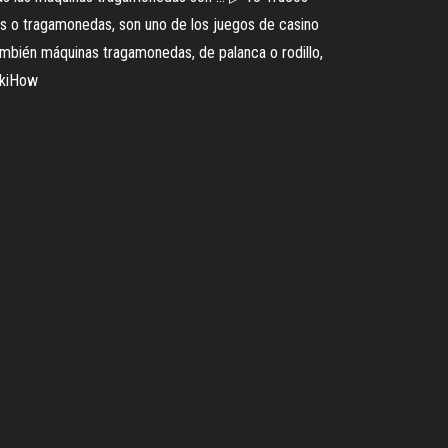
ts o tragamonedas, son uno de los juegos de casino
ambién máquinas tragamonedas, de palanca o rodillo,
ikiHow