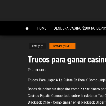
Skip
to
the
content
HOME
DENDERA CASINO $200 NO DEPO
Category
Gottdenger5198
Trucos para ganar casi
By
PUBLISHER
Trucos Para Jugar A La Ruleta En línea Y Como Jugar 
Bonos de poker sin deposito como
ganar
dinero por
Casinos España
Conoce todo sobre la ruleta en Top Ca
Blackjack Chile - Cómo
ganar
en el blackjack
Under t