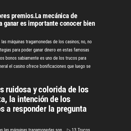
jores premios.La mecánica de
a ganar es importante conocer bien
 las máquinas tragamonedas de los casinos; no, no
rategias para poder ganar dinero en estas famosas
 los bonos sabiamente es uno de los trucos para
neral el casino ofrece bonificaciones que luego se
 ruidosa y colorida de los
a, la intención de los
s a responder la pregunta
as las máquinas tragamonedas son ... ▷ 13 Trucos